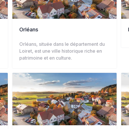
Orléans
Orléans, située dans le département du
Loiret, est une ville historique riche en
patrimoine et en culture.