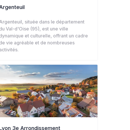
Argenteuil
Argenteuil, située dans le département
du Val-d'Oise (95), est une ville
dynamique et culturelle, offrant un cadre
de vie agréable et de nombreuses
activités.
Lyon 3e Arrondissement