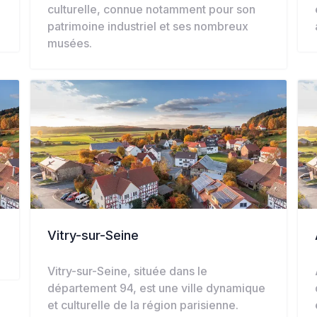
culturelle, connue notamment pour son
patrimoine industriel et ses nombreux
musées.
Vitry-sur-Seine
Vitry-sur-Seine, située dans le
département 94, est une ville dynamique
et culturelle de la région parisienne.