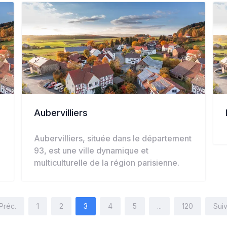
Aubervilliers
Aubervilliers, située dans le département
93, est une ville dynamique et
multiculturelle de la région parisienne.
Préc.
1
2
3
4
5
...
120
Suiv