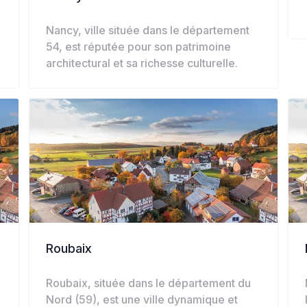
Nancy, ville située dans le département
54, est réputée pour son patrimoine
architectural et sa richesse culturelle.
Roubaix
Roubaix, située dans le département du
Nord (59), est une ville dynamique et