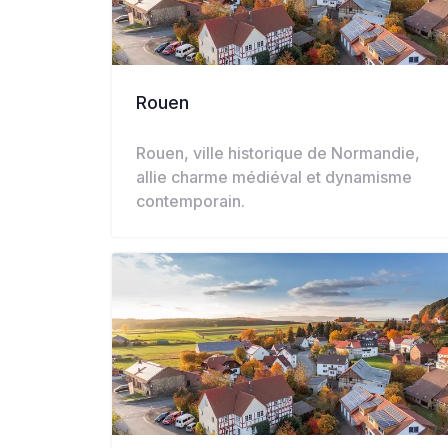
Rouen
Rouen, ville historique de Normandie,
allie charme médiéval et dynamisme
contemporain.