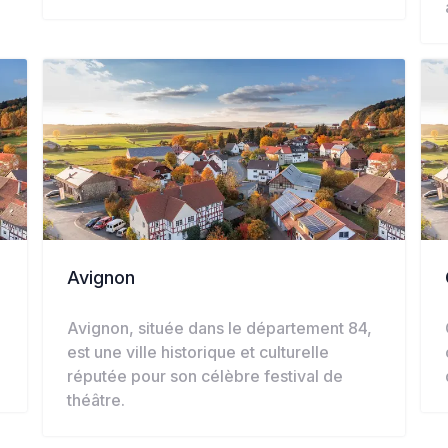
Avignon
Avignon, située dans le département 84,
est une ville historique et culturelle
réputée pour son célèbre festival de
théâtre.