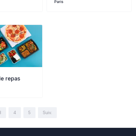
Paris
de repas
3
4
5
Suiv.