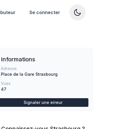
ibuteur
Se connecter
Informations
Adresse
Place de la Gare
Strasbourg
Vues
47
Signaler une erreur
Connaissez-vous
Strasbourg
?