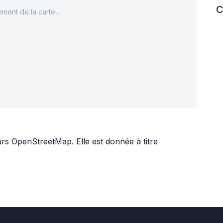
C
ment de la carte...
urs
OpenStreetMap
. Elle est donnée à titre