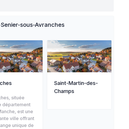
-Senier-sous-Avranches
nches
Saint-Martin-des-
Champs
hes, située
e département
Manche, est une
nte ville offrant
lange unique de