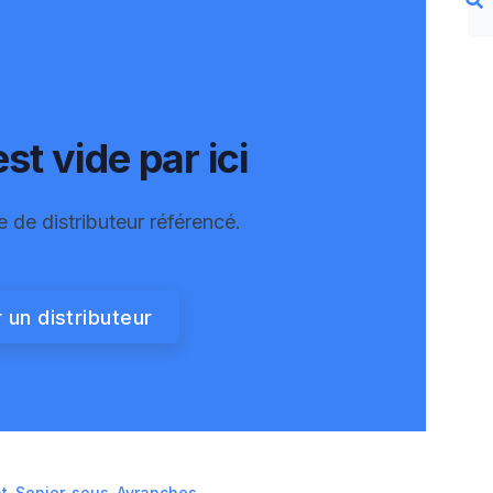
st vide par ici
e de distributeur référencé.
 un distributeur
nt-Senier-sous-Avranches