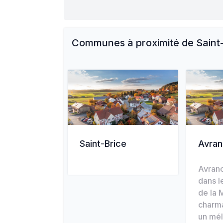
Communes à proximité de
Saint
Saint-Brice
Avra
Avranc
dans l
de la 
charma
un mé