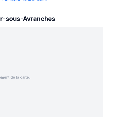
er-sous-Avranches
ment de la carte...