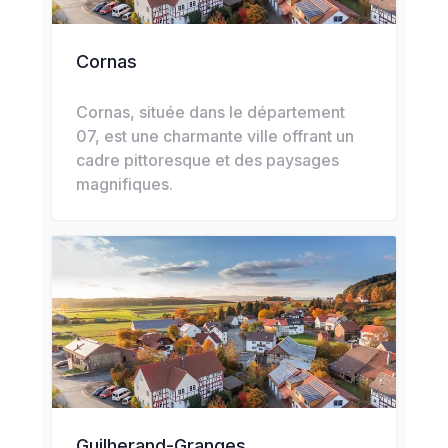
Cornas
Cornas, située dans le département
07, est une charmante ville offrant un
cadre pittoresque et des paysages
magnifiques.
Guilherand-Granges