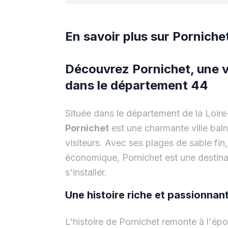
En savoir plus sur
Porniche
Découvrez Pornichet, une vi
dans le département 44
Située dans le département de la Loire-
Pornichet
est une charmante ville bal
visiteurs. Avec ses plages de sable fi
économique, Pornichet est une destina
s'installer.
Une histoire riche et passionnan
L'histoire de Pornichet remonte à l'époq