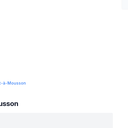
t-à-Mousson
usson