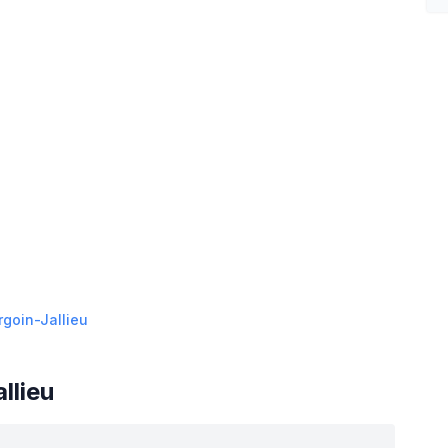
rgoin-Jallieu
llieu